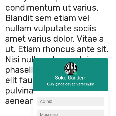
condimentum ut varius.
Blandit sem etiam vel
nullam vulputate sociis
amet varius dolor. Vitae a
ut. Etiam rhoncus ante sit.
Nisi nullam donec dui eu
phasellus a elementum
Söke Gündem
elit faucibus nec. Eros eu
Gün içinde cevap vereceğim
pulvinar pede luctus sit
aenean lorem.