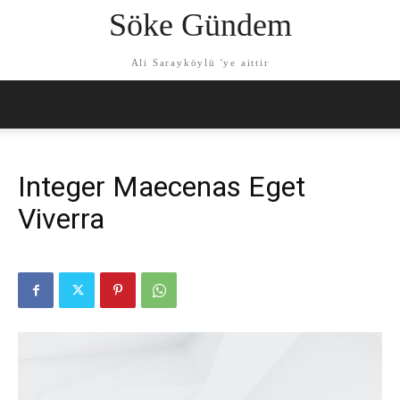
Söke Gündem
Ali Sarayköylü 'ye aittir
Integer Maecenas Eget
Viverra