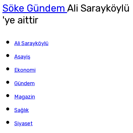
Söke Gündem
Ali Sarayköylü
'ye aittir
Ali Sarayköylü
Asayiş
Ekonomi
Gündem
Magazin
Sağlık
Siyaset