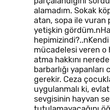
parçalandığını sord
alamadım. Sokak köp
atan, sopa ile vuran
yetişkin gördüm.nHa
hepimizindi?..nKend
mücadelesi veren o 
atma hakkını nered
barbarlığı yapanları 
gerekir. Ceza çocukla
uygulanmalı ki, evlat
sevgisinin hayvan se
tutulamayacağını öğ