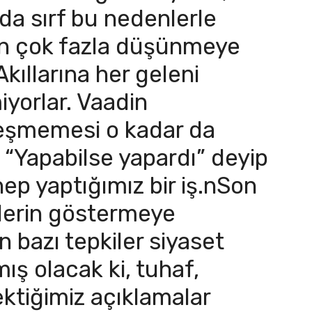
da sırf bu nedenlerle
en çok fazla düşünmeye
kıllarına her geleni
yorlar. Vaadin
eşmemesi o kadar da
. “Yapabilse yapardı” deyip
p yaptığımız bir iş.nSon
erin göstermeye
 bazı tepkiler siyaset
ış olacak ki, tuhaf,
ktiğimiz açıklamalar