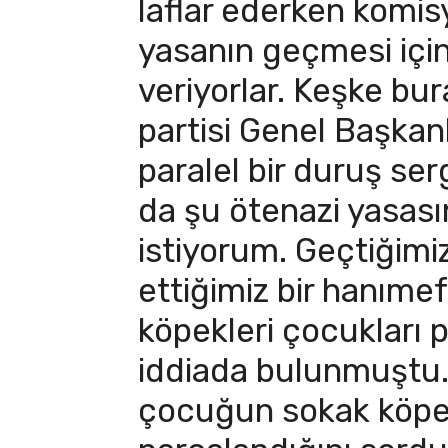
laflar ederken komi
yasanın geçmesi için
veriyorlar. Keşke bu
partisi Genel Başkan
paralel bir duruş ser
da şu ötenazi yasas
istiyorum. Geçtiğim
ettiğimiz bir hanıme
köpekleri çocukları p
iddiada bulunmuştu.
çocuğun sokak köpek