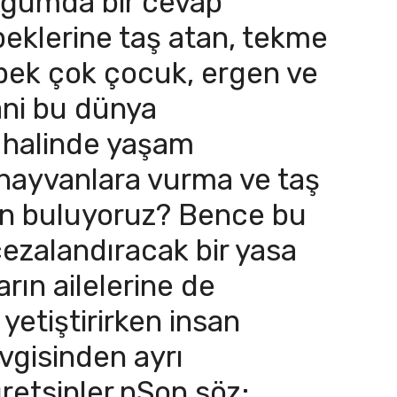
uğumda bir cevap
eklerine taş atan, tekme
 pek çok çocuk, ergen ve
ni bu dünya
i halinde yaşam
hayvanlara vurma ve taş
en buluyoruz? Bence bu
cezalandıracak bir yasa
rın ailelerine de
 yetiştirirken insan
vgisinden ayrı
retsinler.nSon söz;