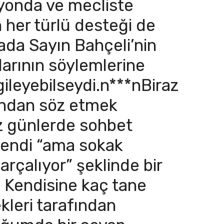
syonda ve mecliste
 her türlü desteği de
rada Sayın Bahçeli’nin
larının söylemlerine
gileyebilseydi.n***nBiraz
ından söz etmek
iz günlerde sohbet
fendi “ama sokak
arçalıyor” şeklinde bir
 Kendisine kaç tane
leri tarafından