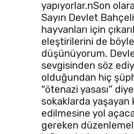
yapıyorlar.nSon ola
Sayın Devlet Bahçeli
hayvanları için çıkar
eleştirilerini de böyl
düşünüyorum. Devle
sevgisinden söz ediy
olduğundan hiç şü
“ötenazi yasası” diye
sokaklarda yaşayan k
edilmesine yol açacak
gereken düzenlemele