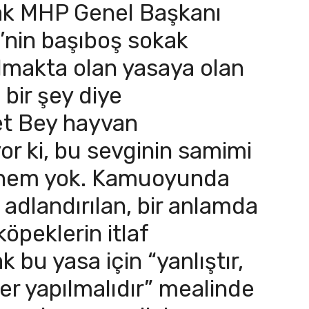
rak MHP Genel Başkanı
’nin başıboş sokak
ılmakta olan yasaya olan
e bir şey diye
t Bey hayvan
or ki, bu sevginin samimi
phem yok. Kamuoyunda
 adlandırılan, bir anlamda
öpeklerin itlaf
 bu yasa için “yanlıştır,
r yapılmalıdır” mealinde