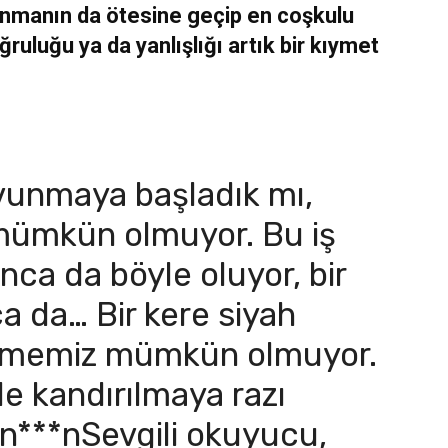
anmanın da ötesine geçip en coşkulu
ruluğu ya da yanlışlığı artık bir kıymet
vunmaya başladık mı,
mümkün olmuyor. Bu iş
nca da böyle oluyor, bir
a da… Bir kere siyah
ememiz mümkün olmuyor.
le kandırılmaya razı
.n***nSevgili okuyucu,