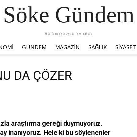
Söke Gündem
Ali Sarayköylü 'ye aittir
NOMI
GÜNDEM
MAGAZIN
SAĞLIK
SIYASET
NU DA ÇÖZER
azla araştırma gereği duymuyoruz.
ay inanıyoruz. Hele ki bu söylenenler