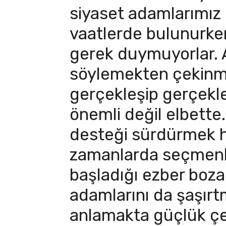
siyaset adamlarımız 
vaatlerde bulunurk
gerek duymuyorlar. A
söylemekten çekinmi
gerçekleşip gerçekl
önemli değil elbette
desteği sürdürmek he
zamanlarda seçmenl
başladığı ezber bozan
adamlarını da şaşırtm
anlamakta güçlük çe